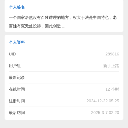
个人签名
一个国家居然没有百姓讲理的地方，权大于法是中国特色，老
百姓有冤无处投诉，因此创造 ...
个人资料
UID
289816
用户组
新手上路
最新记录
一个国家居然没有百姓讲理的地方，权大于法是中国特色，老
在线时间
12 小时
百姓有冤无处投诉，因此创造了举世闻名的大批冤民“上访
注册时间
2024-12-22 05:25
族”，国家信访办年年人满为患，老百姓在这块滋生腐败的土壤
最后访问
2025-3-7 02:20
上长年累月恶劣循环。上海繁荣豪华的背后 ...