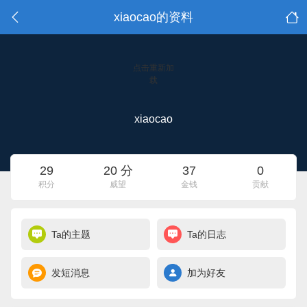
xiaocao的资料
点击重新加
载
xiaocao
29
20 分
37
0
积分
威望
金钱
贡献
Ta的主题
Ta的日志
发短消息
加为好友