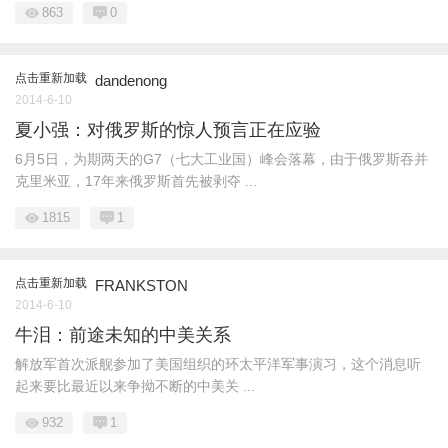
863
0
点击重新加载
dandenong
2014-6-10
夏小强：对俄罗斯的惊人预言正在应验
6月5日，为期两天的G7（七大工业国）峰会落幕，由于俄罗斯吞并
克里米亚，17年来俄罗斯首先被剥夺 ...
1815
1
点击重新加载
FRANKSTON
2014-6-10
牛泪：前途未知的中美关系
解放军首次派舰参加了美国组织的环太平洋军事演习，这个消息听
起来要比最近以来争拗不断的中美关 ...
932
1