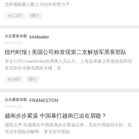
范和遏制极少数人勾结外部势力干 ...
1325
0
点击重新加载
kindwater
2014-6-11
纽约时报 | 美国公司称发现第二支解放军黑客部队
安全公司Crowdstrike的调查人员认为，上海这座被卫星接收器和宿
舍式的住宅楼包围的大楼，是 ...
908
0
点击重新加载
FRANKSTON
2014-6-11
越南步步紧逼 中国暴打越南已迫在眉睫？
德国之声 自越南在中国南海步步紧逼以来，无论中国如何示好，也
无论中国如何解释，更无论中国如 ...