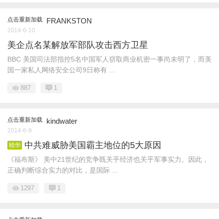
点击重新加载
FRANKSTON
2014-6-10
美企点名某解放军部队攻击西方卫星
BBC 美国司法部指控5名中国军人窃取商业机密一事尚未明了，而美
国一家私人网络安全公司9日称有 ...
887
1
点击重新加载
kindwater
2014-6-9
中共难威胁美国霸主地位的5大原因
精华
《福布斯》 美中21世纪的竞争既关乎经济也关乎军事实力。因此，
正确判断综合实力的对比，是国际 ...
1297
1