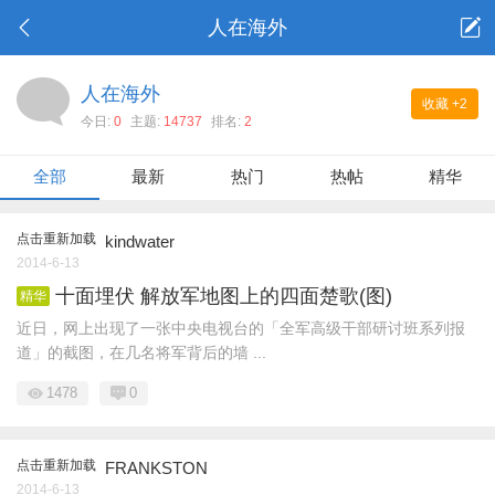
人在海外
人在海外
收藏
+2
今日:
0
主题:
14737
排名:
2
全部
最新
热门
热帖
精华
点击重新加载
kindwater
2014-6-13
十面埋伏 解放军地图上的四面楚歌(图)
精华
近日，网上出现了一张中央电视台的「全军高级干部研讨班系列报
道」的截图，在几名将军背后的墙 ...
1478
0
点击重新加载
FRANKSTON
2014-6-13