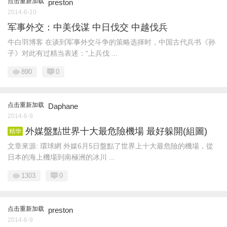
点击重新加载
preston
2014-6-10
军事外交：中美伐谋 中日伐交 中越伐兵
牛白羽博客 在谈到军事外交斗争的策略选择时，中国古代兵书《孙
子》对此有过精当表述：“上兵伐 ...
890
0
点击重新加载
Daphane
2014-6-9
外媒盤點世界十大最危險機場 最好躲開(組圖)
精华
文章來源: 環球網 外媒6月5日盤點了世界上十大最危險的機場，從
日本的海上機場到南極洲的冰川 ...
1303
0
点击重新加载
preston
2014-6-9