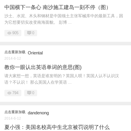
中国横下一条心 南沙施工建岛一刻不停（图）
沙土、水泥、木头和钢材是中国领土主张军械库中的最新工具，因
为它想要切实改变南海面貌。 彭博 ...
905
0
点击重新加载
Oriental
2014-6-12
教你一眼认出英语单词的意思(图)
请大家想一想，英语是谁发明的？英国人呗！英国人认不认识汉
语？不认识！ 那么英国人在学英语 ...
794
0
点击重新加载
dandenong
2014-6-12
夏小强：美国名校高中生北京被罚说明了什么