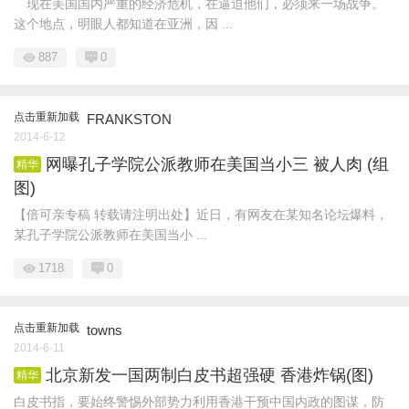
现在美国国内严重的经济危机，在逼迫他们，必须来一场战争。
这个地点，明眼人都知道在亚洲，因 ...
887
0
点击重新加载
FRANKSTON
2014-6-12
网曝孔子学院公派教师在​美国当小三 被人肉 (组
精华
图)
【倍可亲专稿 转载请注明出处】近日，有网友在某知名论坛爆料，
某孔子学院公派教师在​美国当小 ...
1718
0
点击重新加载
towns
2014-6-11
北京新发一国两制白皮书超强硬 香港炸锅(图)
精华
白皮书指，要始终警惕外部势力利用香港干预中国内政的图谋，防