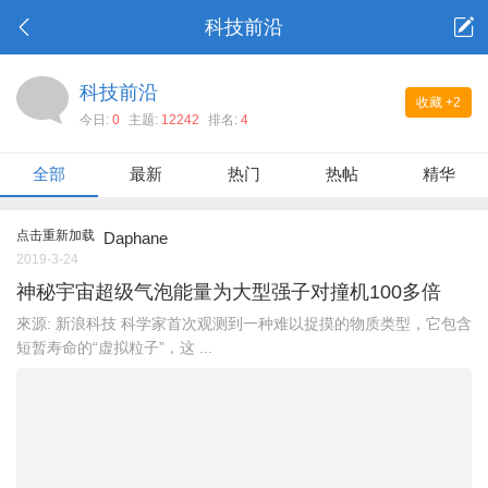
科技前沿
科技前沿
收藏
+2
今日:
0
主题:
12242
排名:
4
全部
最新
热门
热帖
精华
点击重新加载
Daphane
2019-3-24
神秘宇宙超级气泡能量为大型强子对撞机100多倍
來源: 新浪科技 科学家首次观测到一种难以捉摸的物质类型，它包含
短暂寿命的“虚拟粒子”，这 ...