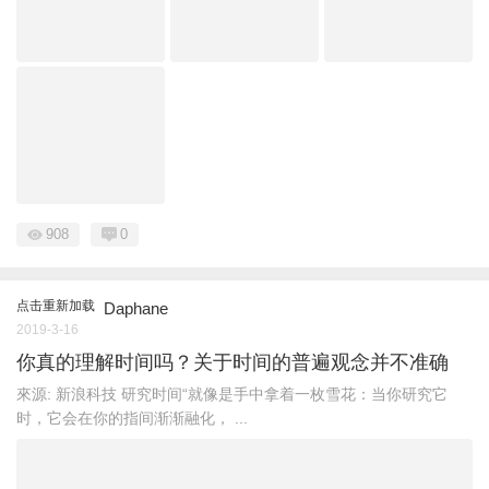
908
0
点击重新加载
Daphane
2019-3-16
你真的理解时间吗？关于时间的普遍观念并不准确
來源: 新浪科技 研究时间“就像是手中拿着一枚雪花：当你研究它
时，它会在你的指间渐渐融化， ...