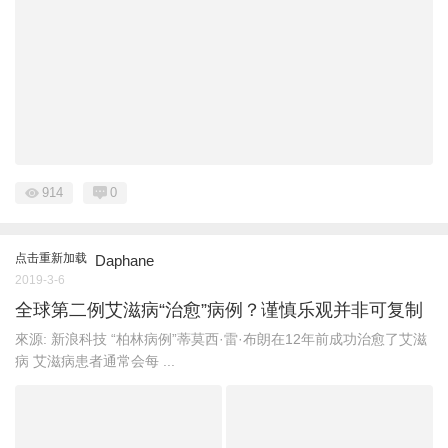
914
0
点击重新加载
Daphane
2019-3-6
全球第二例艾滋病“治愈”病例？谨慎乐观并非可复制
來源: 新浪科技 “柏林病例”蒂莫西·雷·布朗在12年前成功治愈了艾滋
病 艾滋病患者通常会每 ...