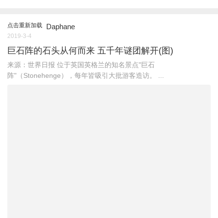
点击重新加载
Daphane
2019-3-4
巨石阵的石头从何而来 五千年谜团解开(图)
来源：世界日报 位于英国英格兰的知名景点"巨石
阵"（Stonehenge），每年皆吸引大批游客造访。 ...