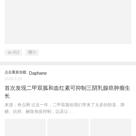
953
0
点击重新加载
Daphane
2019-3-10
首次发现二甲双胍和血红素可抑制三阴乳腺癌肿瘤生
长
来源：奇点网 过去一年，二甲双胍给我们带来了太多的惊喜，降
糖、抗癌、解除免疫抑制，以及让 ...