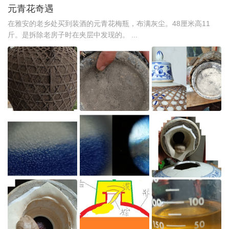
元青花奇遇
在雅安的老乡处买到装酒的元青花梅瓶，布满灰尘。48厘米高11
斤。是拆除老房子时在夹层中发现的。 ...