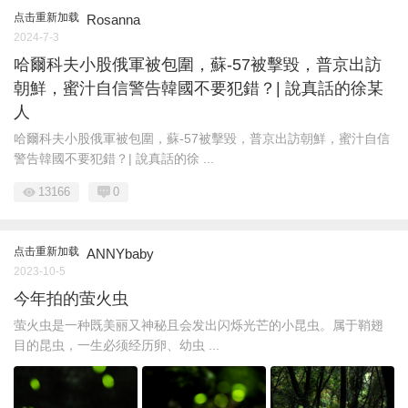
点击重新加载
Rosanna
2024-7-3
哈爾科夫小股俄軍被包圍，蘇-57被擊毀，普京出訪
朝鮮，蜜汁自信警告韓國不要犯錯？| 說真話的徐某
人
哈爾科夫小股俄軍被包圍，蘇-57被擊毀，普京出訪朝鮮，蜜汁自信
警告韓國不要犯錯？| 說真話的徐 ...
13166
0
点击重新加载
ANNYbaby
2023-10-5
今年拍的萤火虫
萤火虫是一种既美丽又神秘且会发出闪烁光芒的小昆虫。属于鞘翅
目的昆虫，一生必须经历卵、幼虫 ...