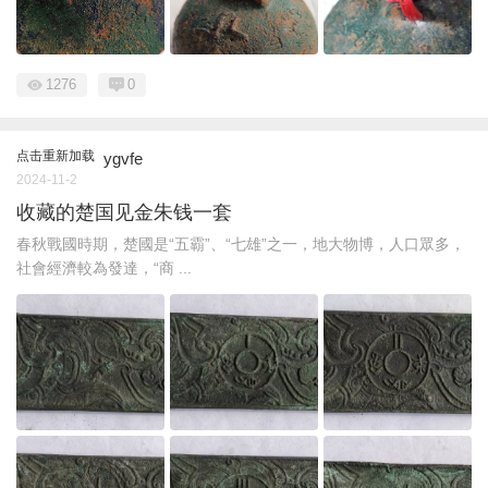
1276
0
点击重新加载
ygvfe
2024-11-2
收藏的楚国见金朱钱一套
春秋戰國時期，楚國是“五霸”、“七雄”之一，地大物博，人口眾多，
社會經濟較為發達，“商 ...