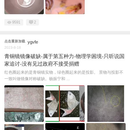
9591
2
点击重新加载
ygvfe
2023-8-18
青铜镜镜像破缺-属于第五种力-物理学困境-只听说国
家追讨-没有见过政府不接受捐赠
红色圈起来的是青铜镜实物，绿色圈起来的是投影。 景物与投影不
一致叫做镜像对称破缺。杨振宁和 ...