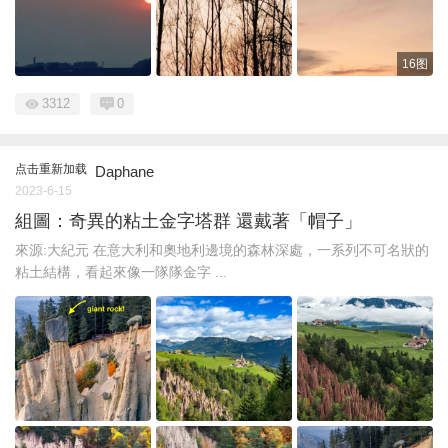
16图
3312
0
点击重新加载
Daphane
2023-6-15
組圖：奇異的粘土金字塔群 還戴著「帽子」
來源:大紀元 在意大利和奧地利邊境的森林深處，一系列不可名狀的
粘土結構，看起來像一隊隊金字 ...