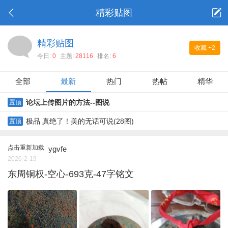
精彩贴图
精彩贴图
收藏
+2
今日:
0
主题:
28116
排名:
6
全部
最新
热门
热帖
精华
论坛上传图片的方法--图说
置顶
极品 真绝了！美的无话可说(28图)
置顶
点击重新加载
ygvfe
2026-2-19
东周铜权-空心-693克-47字铭文