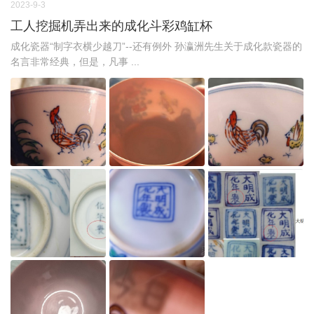
2023-9-3
工人挖掘机弄出来的成化斗彩鸡缸杯
成化瓷器“制字衣横少越刀”--还有例外 孙瀛洲先生关于成化款瓷器的
名言非常经典，但是，凡事 ...