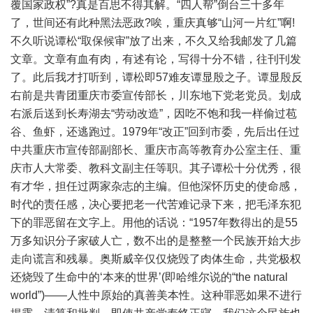
覆国家政权”?真是百思不得其解。“四人帮”倒台三十多年
了，世间还有此种黑法恶政?唉，重庆真够“山河一片红”啊!
不久听说谭松“取保候审”放了出来，不久又给我邮发了几篇
文章。文章有血有肉，有述有论，写得十分不错，往刊刊发
了。此后我才打听到，谭松即57难友谭显殷之子。谭显殷反
右前是共青团重庆市委宣传部长，川东地下党老党员。划成
右派后送到长寿湖去“劳动改造”，因吃不饱和我一样偷过苞
谷、鱼虾，还逃跑过。1979年“改正”回到市委，先后出任过
中共重庆市宣传部副部长、重庆市高等教育办公室主任、重
庆市人大常委、教科文副主任等职。其子谭松十分优秀，很
有才华，担任过两家杂志的主编。但他深怀历史的使命感，
时代的责任感，决心要把老一代苦难记录下来，把毛泽东犯
下的罪恶留在文字上。用他的话说：“1957年数得出的是55
万多知识分子家破人亡，数不出的是整整一个民族开始大步
走向谎言和残暴。奥斯威辛仅仅烧毁了肉体生命，共党极权
还烧毁了生命中的‘本来的世界’(即哈维尔说的“the natural
world”)——人性中原始的真善美本性。这种罪恶如果不进行