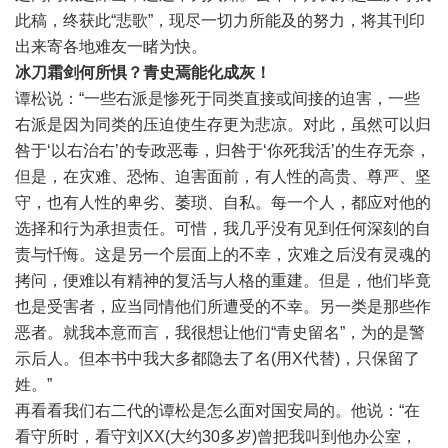
此稿，终获此“悲歌”，现尽一切力所能及的努力，将其刊印
出来寄各地难友一睹为快。
冰刀霜剑何所惧？青史焉能化成灰！
谭松说：“一些右派是惨死于同类直接或间接的迫害，一些
右派是因为同类的压迫使生存更为悲凉。对此，虽然可以归
咎于‘以右治右’的专政恶毒，归咎于‘你死我活’的生存无奈，
但是，在灾难、恐怖、迫害面前，有人性的高贵、尊严、坚
守，也有人性的卑劣、萎琐、自私。每一个人，都应对他的
选择和行为承担责任。可惜，我几乎没有见到任何深刻的自
责与忏悔。这是另一个层面上的不幸，灾难之后没有灵魂的
拷问，便难以有精神的复活与人格的重建。但是，他们毕竟
也是受害者，应当同情他们所遭受的不幸。另一类是那些作
恶者。就我本意而言，我很想让他们“青史留名”，为的是警
示后人。但本书中我大多都隐去了名(用X代替)，只保留了
姓。”
再看看我们右二代的谭松是怎么面对国安局的。他说：“在
看守所时，看守刘XX(大约30多岁)曾把我叫到他办公室，