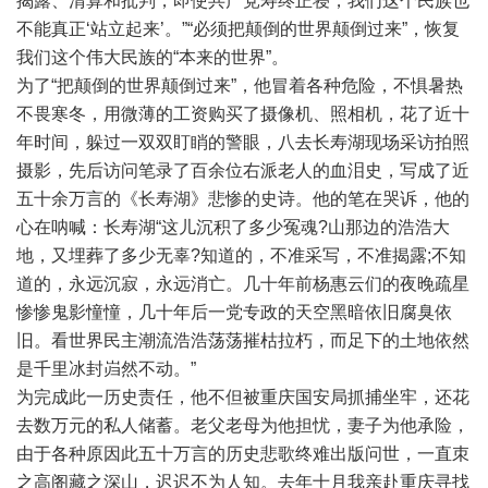
揭露、清算和批判，即使共产党寿终正寝，我们这个民族也
不能真正‘站立起来’。”“必须把颠倒的世界颠倒过来”，恢复
我们这个伟大民族的“本来的世界”。
为了“把颠倒的世界颠倒过来”，他冒着各种危险，不惧暑热
不畏寒冬，用微薄的工资购买了摄像机、照相机，花了近十
年时间，躲过一双双盯睄的警眼，八去长寿湖现场采访拍照
摄影，先后访问笔录了百余位右派老人的血泪史，写成了近
五十余万言的《长寿湖》悲惨的史诗。他的笔在哭诉，他的
心在呐喊：长寿湖“这儿沉积了多少冤魂?山那边的浩浩大
地，又埋葬了多少无辜?知道的，不准采写，不准揭露;不知
道的，永远沉寂，永远消亡。几十年前杨惠云们的夜晚疏星
惨惨鬼影憧憧，几十年后一党专政的天空黑暗依旧腐臭依
旧。看世界民主潮流浩浩荡荡摧枯拉朽，而足下的土地依然
是千里冰封岿然不动。”
为完成此一历史责任，他不但被重庆国安局抓捕坐牢，还花
去数万元的私人储蓄。老父老母为他担忧，妻子为他承险，
由于各种原因此五十万言的历史悲歌终难出版问世，一直朿
之高阁藏之深山，迟迟不为人知。去年十月我亲赴重庆寻找