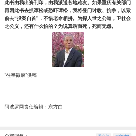
此书由我出资刊印，由我派送各地难友。如果重庆有关部门
再因此书去抓谭松或恐吓谭松，我将登门讨教、抗争，以致
前去“投案自首”，不惜老命相拼。为捍人世之公道，卫社会
之公义，还有什么怕的？为说真话而死，死而无怨。
“往亊微痕”供稿
阿波罗网责任编辑：东方白