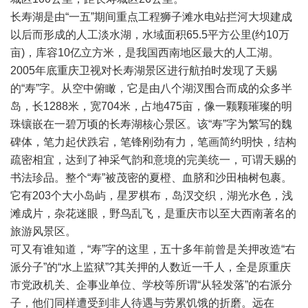
长寿湖是由“一五”期间重点工程狮子滩水电站拦河大坝建成
以后而形成的人工淡水湖，水域面积65.5平方公里(约10万
亩)，库容10亿立方米，是我国西南地区最大的人工湖。
2005年底重庆卫视对长寿湖景区进行航拍时发现了天赐
的“寿”字。从空中俯瞰，它是由八个湖汊围合而成的众多半
岛，长1288米，宽704米，占地475亩，像一颗颗璀璨的明
珠镶嵌在一碧万顷的长寿湖核心景区。该“寿”字为繁写的魏
碑体，笔力起伏跌宕，笔锋刚劲有力，笔画简约明快，结构
疏密相宜，达到了神采气韵和意境的完美统一，可谓天赐的
书法珍品。整个“寿”被茂密的夏橙、血脐和沙田柚树包裹。
它有203个大小岛屿，星罗棋布，岛汊交织，湖光水色，浅
滩成片，杂花迷眼，野鸟乱飞，是重庆市以至大西南著名的
旅游风景区。
可又有谁知道，“寿”字的这里，五十多年前曾是关押改造“右
派分子”的“水上监狱”?其关押的人数近一千人，全是原重庆
市党政机关、企事业单位、学校等所谓“从轻发落”的右派分
子，他们同样遭受到非人待遇与劳累饥饿的折磨。远在