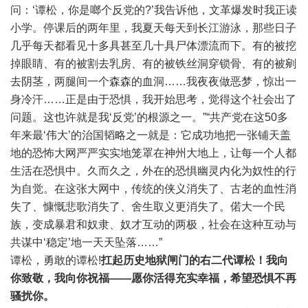
问：‘谭松，你是啷个反党的?’我告诉他，文革爆发时我正读
小学。停课后的两年里，我夏天每天到长江游泳，那些日子
几乎每天都看见十多具甚至几十具尸体漂流而下。有的被挖
掉眼睛、有的被割去乳房、有的被铁丝洞穿锁骨、有的被剜
去阴茎，两腿间一个森森的血洞……我夜夜做恶梦，惊出一
身冷汗……正是由于恐惧，我开始思考，觉得这个社会出了
问题。这也许就是我‘反党’的根源之一。”“共产党在这50多
年来最‘伟大’的治国韬略之一就是：它成功地把一张铺天盖
地的恐怖大网严严实实地笼罩在神州大地上，让每一个人都
生活在恐惧中。久而久之，外在的恐惧幽灵内化为奴性的行
为自觉。在这张大网中，传统的侠义消失了、古老的血性消
失了、慷慨悲歌消失了、舍生取义更消失了。偌大一个民
族，变成暴君和奴隶、奴才互动的两极，社会在这种互动与
共谋中‘稳定’地一天天坠落……”
谭松，勇敢的谭松!
扛起
历史地狱闸门的右二代谭松！我向
你致敬，我向你祝福——愿你活得充实幸福，希望恐惧不再
骚扰你。