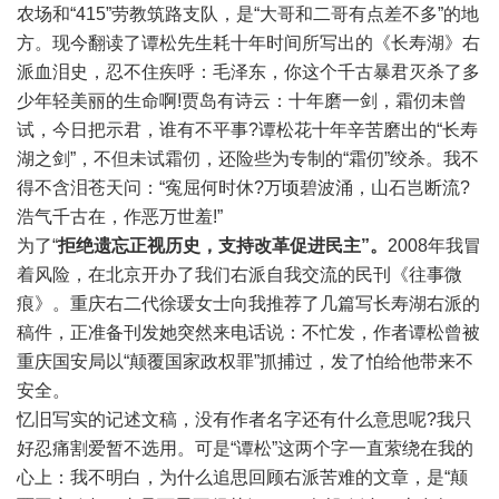
农场和“415”劳教筑路支队，是“大哥和二哥有点差不多”的地
方。现今翻读了谭松先生耗十年时间所写出的《长寿湖》右
派血泪史，忍不住疾呼：毛泽东，你这个千古暴君灭杀了多
少年轻美丽的生命啊!贾岛有诗云：十年磨一剑，霜仞未曾
试，今日把示君，谁有不平事?谭松花十年辛苦磨出的“长寿
湖之剑”，不但未试霜仞，还险些为专制的“霜仞”绞杀。我不
得不含泪苍天问：“寃屈何时休?万顷碧波涌，山石岂断流?
浩气千古在，作恶万世羞!”
为了“
拒绝遗忘
正视历史，支持改革促进民主”。
2008年我冒
着风险，在北京开办了我们右派自我交流的民刊《往事微
痕》。重庆右二代徐瑗女士向我推荐了几篇写长寿湖右派的
稿件，正准备刊发她突然来电话说：不忙发，作者谭松曾被
重庆国安局以“颠覆国家政权罪”抓捕过，发了怕给他带来不
安全。
忆旧写实的记述文稿，没有作者名字还有什么意思呢?我只
好忍痛割爱暂不选用。可是“谭松”这两个字一直萦绕在我的
心上：我不明白，为什么追思回顾右派苦难的文章，是“颠