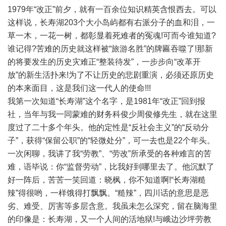
1979年“改正”前夕，就有一百余位知识精英含恨西去。可以
这样说，长寿湖203个大小岛屿都有右派分子的血和泪，一
草一木，一花一树，都彰显着死难者的冤魂!可而今谁知道?
谁记得?苦难的历史就这样被“旅游名胜”的牌匾吞噬了!那新
的将要发生的历史灾难正“整装待发”，一步步向“改革开
放”的新生活扑来!为了不让历史的悲剧重演，必须还原历史
的本来面目，这是我们这一代人的使命!!!
我第一次知道“长寿湖”这个名字，是1981年“改正”回到报
社，当年与我一同蒙难的财务科俊少周俊修先生，就在这里
度过了二十多个年头。他的定性是“反社会主义”的“反动分
子”，获得“保留公职”的“轻微处分”，可一去也是22个年头。
一次闲聊，我讲了我“劳教”、“劳改”所承受的各种难言的苦
难，语毕说：你“监督劳动”，比我好到哪里去了。他沉默了
好一阵后，苦苦一笑回道：晓枫，你不知道啊!“长寿湖糙
辣”得很哟，一样饿得打飘飘。“糙辣”，四川话的意思是恶
劣、难受、厉害等多层含意。我虽未怎么深究，留在脑海里
的印像是：长寿湖，又一个人间的活地狱!与峨边沙坪劳教