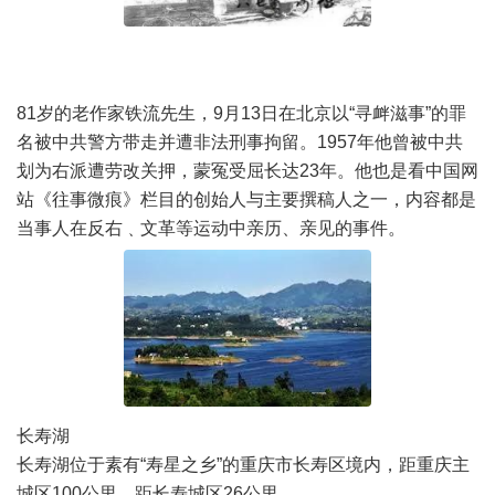
81岁的老作家铁流先生，9月13日在北京以“寻衅滋事”的罪
名被中共警方带走并遭非法刑事拘留。1957年他曾被中共
划为右派遭劳改关押，蒙冤受屈长达23年。他也是看中国网
站《往事微痕》栏目的创始人与主要撰稿人之一，内容都是
当事人在反右﹑文革等运动中亲历、亲见的事件。
长寿湖
长寿湖位于素有“寿星之乡”的重庆市长寿区境内，距重庆主
城区100公里，距长寿城区26公里。