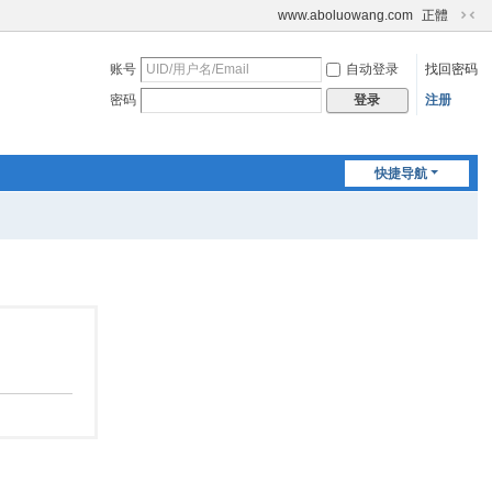
www.aboluowang.com
正體
切
换
账号
自动登录
找回密码
到
窄
密码
注册
登录
版
快捷导航