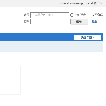
www.aboluowang.com
正體
切
换
账号
自动登录
找回密码
到
窄
密码
注册
登录
版
快捷导航