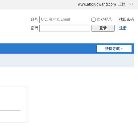
www.aboluowang.com
正體
切
换
账号
自动登录
找回密码
到
窄
密码
注册
登录
版
快捷导航