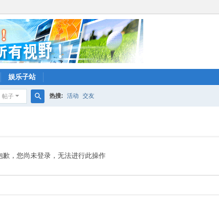
娱乐子站
热搜:
活动
交友
帖子
搜
索
抱歉，您尚未登录，无法进行此操作