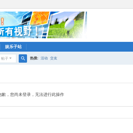
娱乐子站
热搜:
活动
交友
帖子
搜
索
抱歉，您尚未登录，无法进行此操作