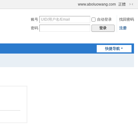
www.aboluowang.com
正體
切
换
账号
自动登录
找回密码
到
窄
密码
注册
登录
版
快捷导航