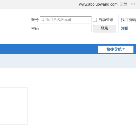
www.aboluowang.com
正體
切
换
账号
自动登录
找回密码
到
窄
密码
注册
登录
版
快捷导航