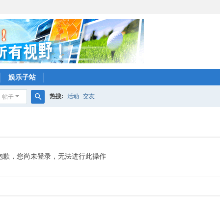
娱乐子站
热搜:
活动
交友
帖子
搜
索
抱歉，您尚未登录，无法进行此操作