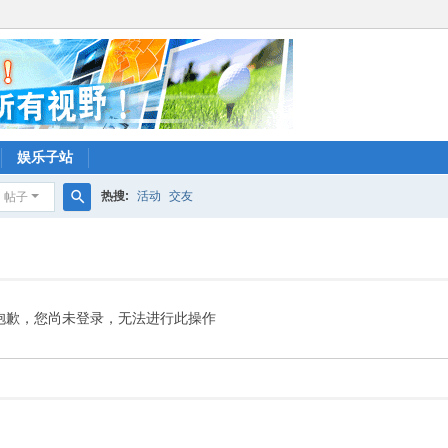
娱乐子站
热搜:
活动
交友
帖子
搜
索
抱歉，您尚未登录，无法进行此操作