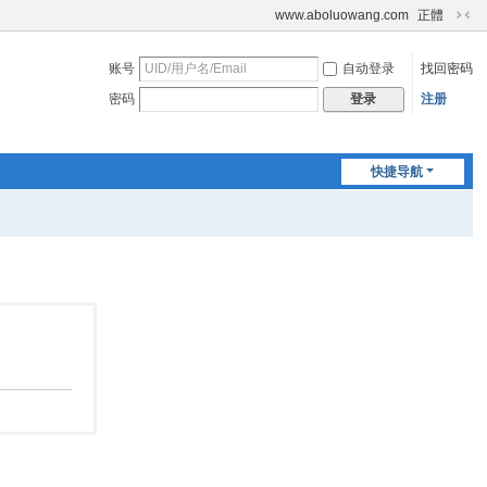
www.aboluowang.com
正體
切
换
账号
自动登录
找回密码
到
窄
密码
注册
登录
版
快捷导航