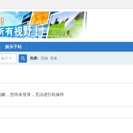
娱乐子站
热搜:
活动
交友
帖子
搜
索
抱歉，您尚未登录，无法进行此操作