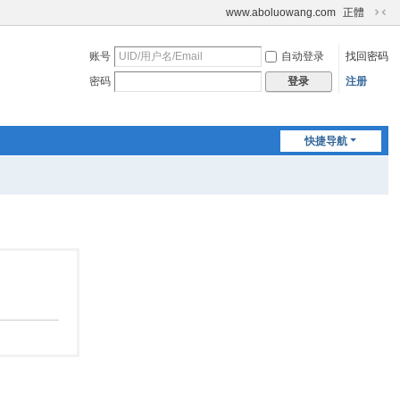
www.aboluowang.com
正體
切
换
账号
自动登录
找回密码
到
窄
密码
注册
登录
版
快捷导航