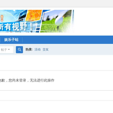
娱乐子站
热搜:
活动
交友
帖子
搜
索
抱歉，您尚未登录，无法进行此操作