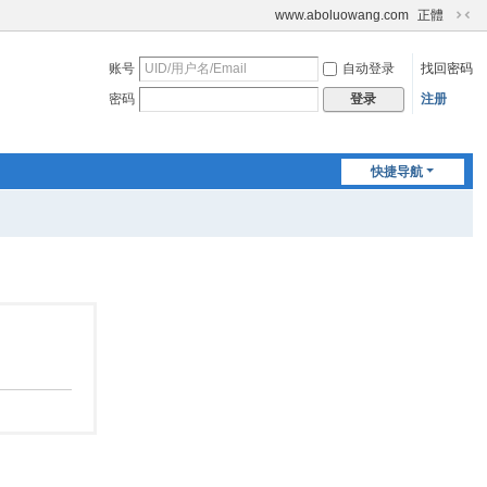
www.aboluowang.com
正體
切
换
账号
自动登录
找回密码
到
窄
密码
注册
登录
版
快捷导航