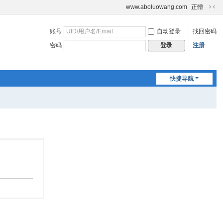
www.aboluowang.com
正體
切
换
账号
自动登录
找回密码
到
窄
密码
注册
登录
版
快捷导航