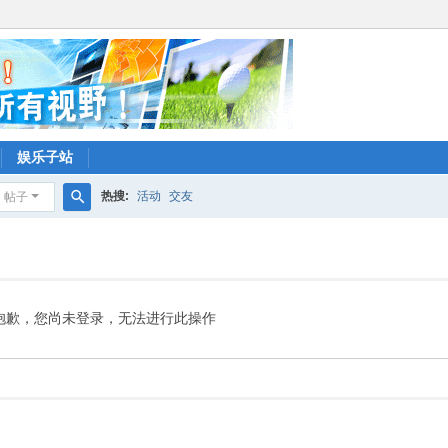
娱乐子站
热搜:
活动
交友
帖子
搜
索
抱歉，您尚未登录，无法进行此操作