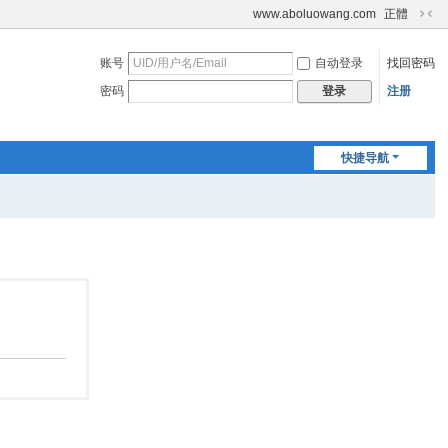
www.aboluowang.com
正體
切
换
账号
自动登录
找回密码
到
窄
密码
注册
登录
版
快捷导航