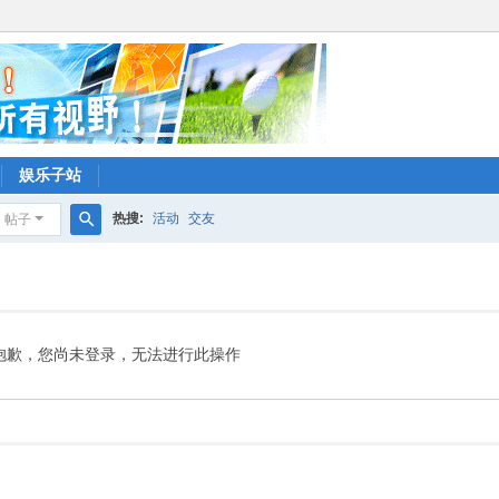
娱乐子站
热搜:
活动
交友
帖子
搜
索
抱歉，您尚未登录，无法进行此操作