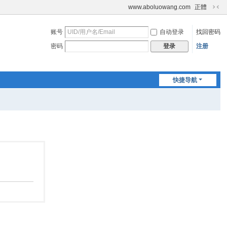
www.aboluowang.com
正體
切
换
账号
自动登录
找回密码
到
窄
密码
注册
登录
版
快捷导航