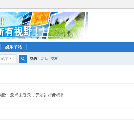
娱乐子站
热搜:
活动
交友
帖子
搜
索
抱歉，您尚未登录，无法进行此操作