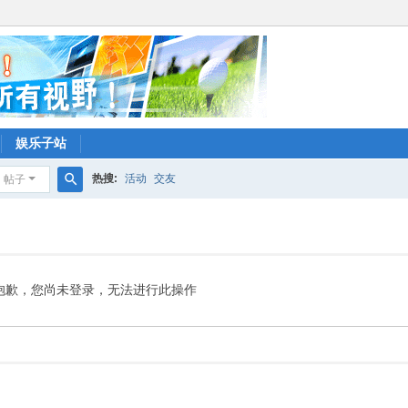
娱乐子站
热搜:
活动
交友
帖子
搜
索
抱歉，您尚未登录，无法进行此操作