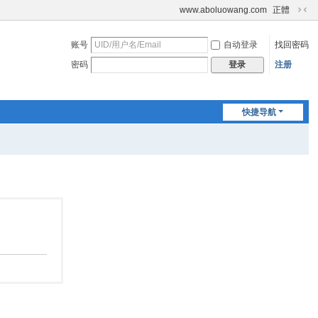
www.aboluowang.com
正體
切
换
账号
自动登录
找回密码
到
窄
密码
注册
登录
版
快捷导航