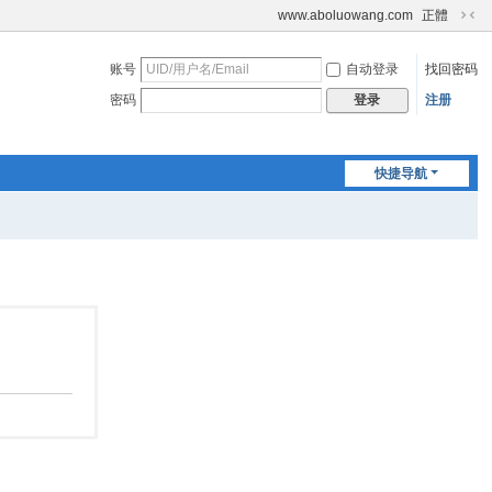
www.aboluowang.com
正體
切
换
账号
自动登录
找回密码
到
窄
密码
注册
登录
版
快捷导航