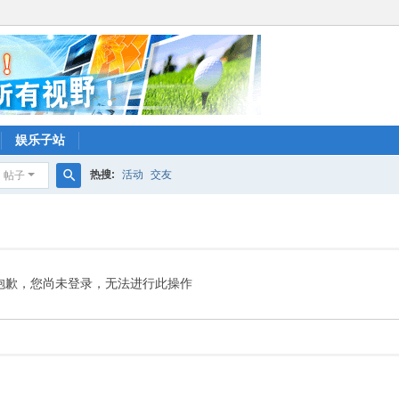
娱乐子站
热搜:
活动
交友
帖子
搜
索
抱歉，您尚未登录，无法进行此操作