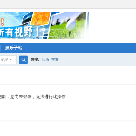
娱乐子站
热搜:
活动
交友
帖子
搜
索
抱歉，您尚未登录，无法进行此操作