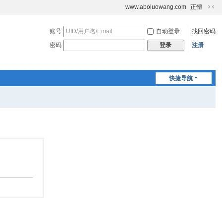
www.aboluowang.com
正體
切
换
账号
自动登录
找回密码
到
窄
密码
注册
登录
版
快捷导航