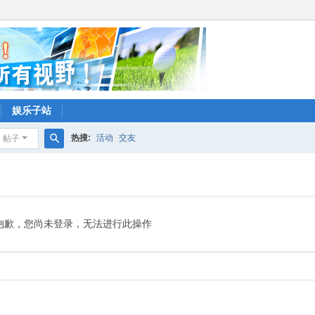
娱乐子站
热搜:
活动
交友
帖子
搜
索
抱歉，您尚未登录，无法进行此操作