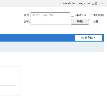
www.aboluowang.com
正體
切
换
账号
自动登录
找回密码
到
窄
密码
注册
登录
版
快捷导航