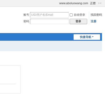
www.aboluowang.com
正體
切
换
账号
自动登录
找回密码
到
窄
密码
注册
登录
版
快捷导航