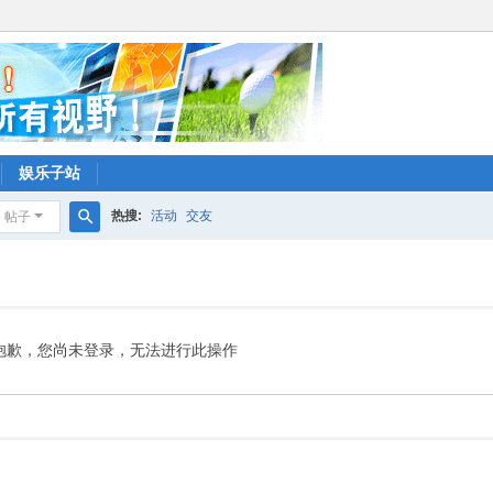
娱乐子站
热搜:
活动
交友
帖子
搜
索
抱歉，您尚未登录，无法进行此操作