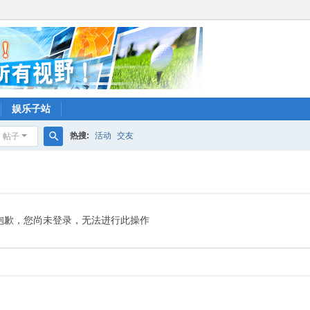
娱乐子站
热搜:
活动
交友
帖子
搜
索
抱歉，您尚未登录，无法进行此操作