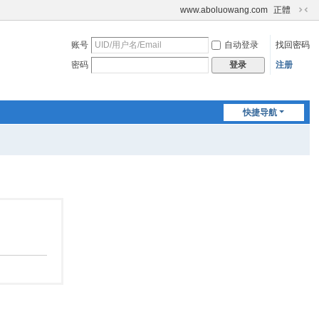
www.aboluowang.com
正體
切
换
账号
自动登录
找回密码
到
窄
密码
注册
登录
版
快捷导航