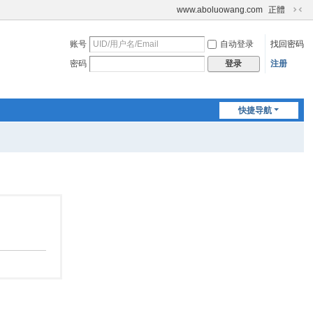
www.aboluowang.com
正體
切
换
账号
自动登录
找回密码
到
窄
密码
注册
登录
版
快捷导航