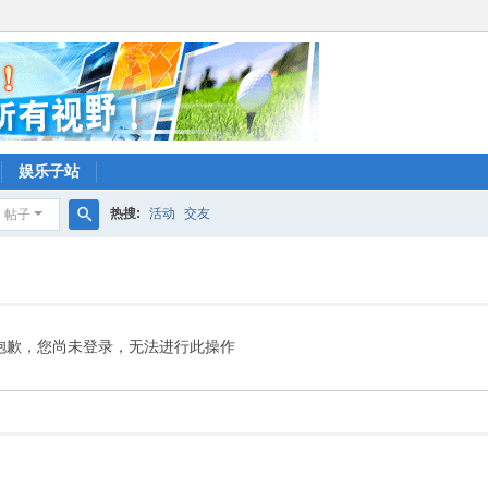
娱乐子站
热搜:
活动
交友
帖子
搜
索
抱歉，您尚未登录，无法进行此操作