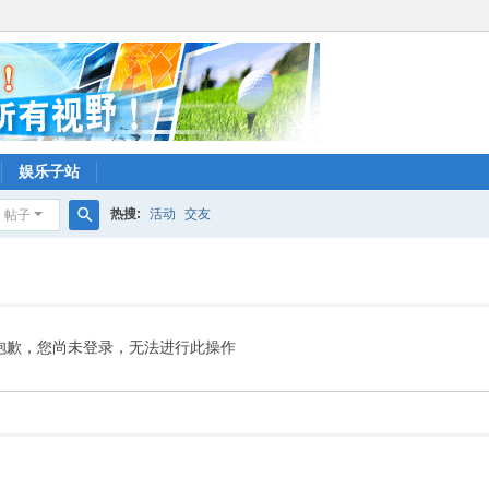
娱乐子站
热搜:
活动
交友
帖子
搜
索
抱歉，您尚未登录，无法进行此操作