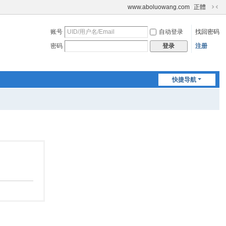
www.aboluowang.com
正體
切
换
账号
自动登录
找回密码
到
窄
密码
注册
登录
版
快捷导航