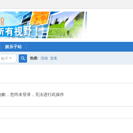
娱乐子站
热搜:
活动
交友
帖子
搜
索
抱歉，您尚未登录，无法进行此操作