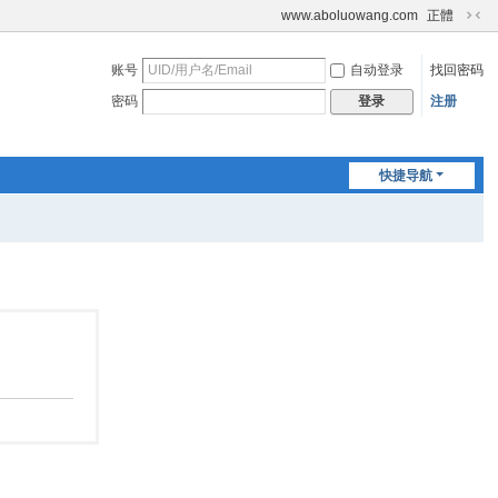
www.aboluowang.com
正體
切
换
账号
自动登录
找回密码
到
窄
密码
注册
登录
版
快捷导航