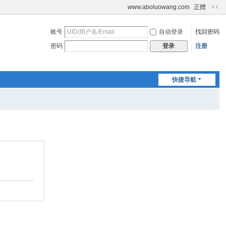
www.aboluowang.com
正體
切
换
账号
自动登录
找回密码
到
窄
密码
注册
登录
版
快捷导航