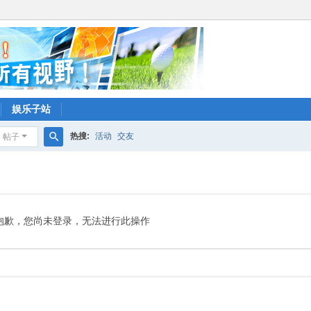
娱乐子站
热搜:
活动
交友
帖子
搜
索
抱歉，您尚未登录，无法进行此操作