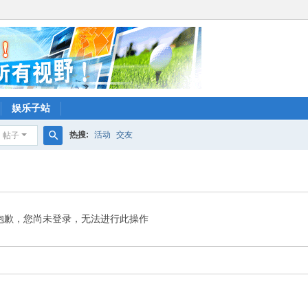
娱乐子站
热搜:
活动
交友
帖子
搜
索
抱歉，您尚未登录，无法进行此操作