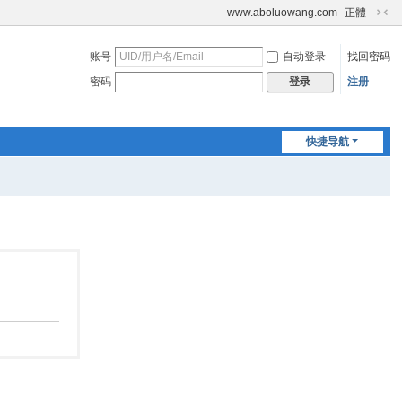
www.aboluowang.com
正體
切
换
账号
自动登录
找回密码
到
窄
密码
注册
登录
版
快捷导航