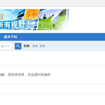
娱乐子站
热搜:
活动
交友
帖子
搜
索
抱歉，您尚未登录，无法进行此操作