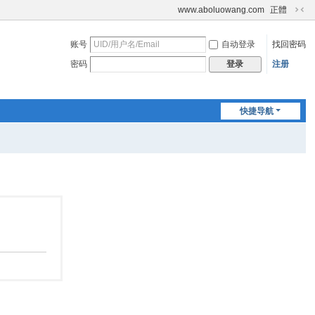
www.aboluowang.com
正體
切
换
账号
自动登录
找回密码
到
窄
密码
注册
登录
版
快捷导航