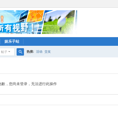
娱乐子站
热搜:
活动
交友
帖子
搜
索
抱歉，您尚未登录，无法进行此操作