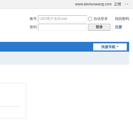
www.aboluowang.com
正體
切
换
账号
自动登录
找回密码
到
窄
密码
注册
登录
版
快捷导航