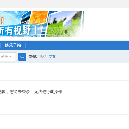
娱乐子站
热搜:
活动
交友
帖子
搜
索
抱歉，您尚未登录，无法进行此操作