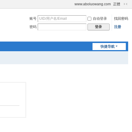
www.aboluowang.com
正體
切
换
账号
自动登录
找回密码
到
窄
密码
注册
登录
版
快捷导航