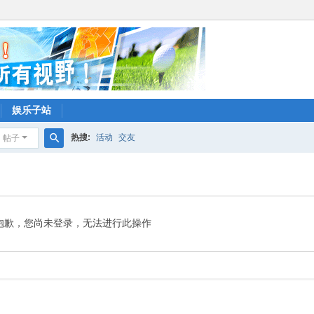
娱乐子站
热搜:
活动
交友
帖子
搜
索
抱歉，您尚未登录，无法进行此操作