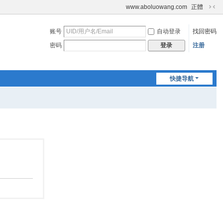
www.aboluowang.com
正體
切
换
账号
自动登录
找回密码
到
窄
密码
注册
登录
版
快捷导航