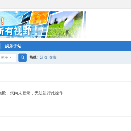
娱乐子站
热搜:
活动
交友
帖子
搜
索
抱歉，您尚未登录，无法进行此操作