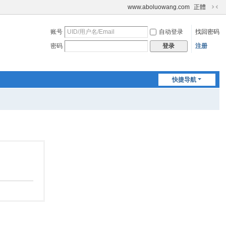
www.aboluowang.com
正體
切
换
账号
自动登录
找回密码
到
窄
密码
注册
登录
版
快捷导航