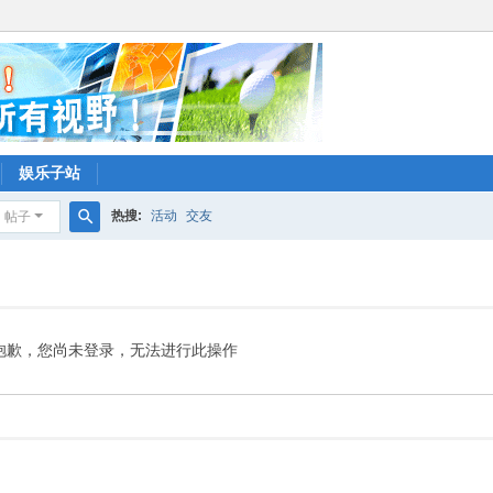
娱乐子站
热搜:
活动
交友
帖子
搜
索
抱歉，您尚未登录，无法进行此操作