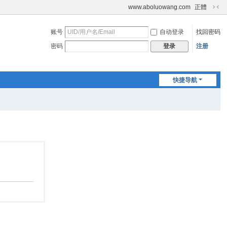
www.aboluowang.com
正體
切
换
账号
自动登录
找回密码
到
窄
密码
注册
登录
版
快捷导航