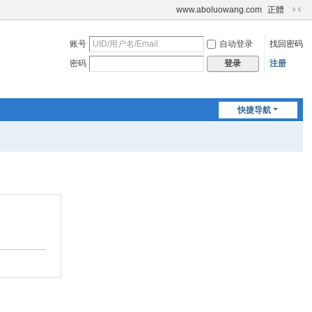
www.aboluowang.com
正體
切
换
账号
自动登录
找回密码
到
窄
密码
注册
登录
版
快捷导航