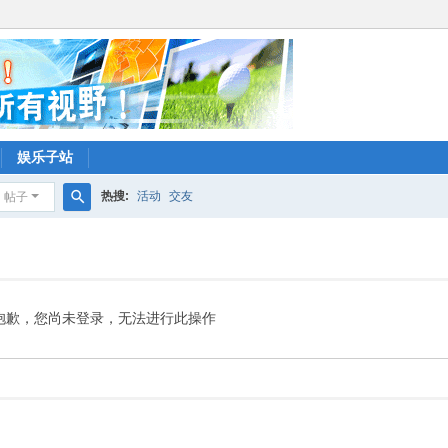
娱乐子站
热搜:
活动
交友
帖子
搜
索
抱歉，您尚未登录，无法进行此操作