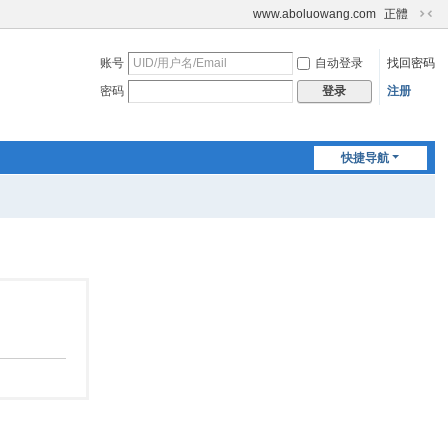
www.aboluowang.com
正體
切
换
账号
自动登录
找回密码
到
窄
密码
注册
登录
版
快捷导航