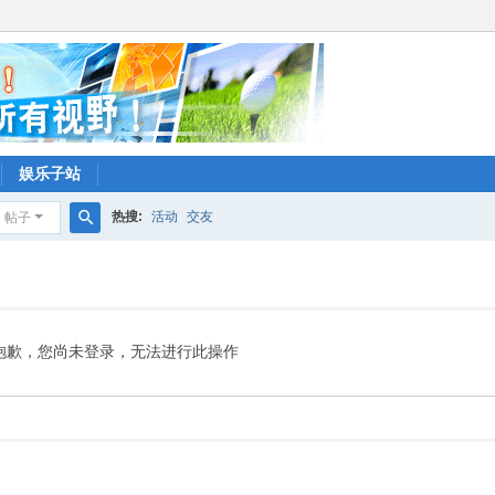
娱乐子站
热搜:
活动
交友
帖子
搜
索
抱歉，您尚未登录，无法进行此操作