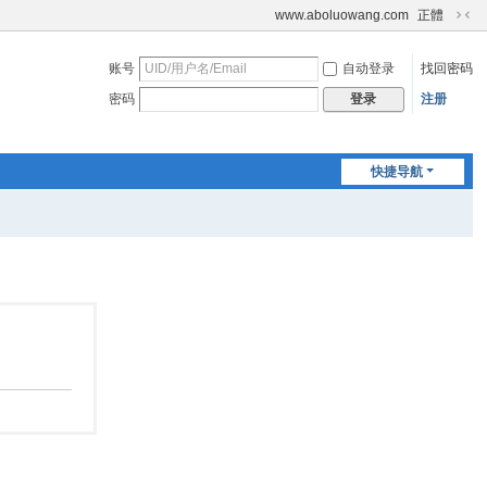
www.aboluowang.com
正體
切
换
账号
自动登录
找回密码
到
窄
密码
注册
登录
版
快捷导航