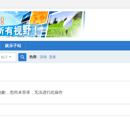
娱乐子站
热搜:
活动
交友
帖子
搜
索
抱歉，您尚未登录，无法进行此操作