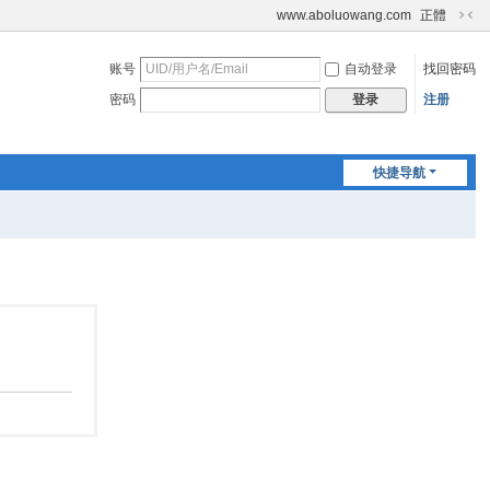
www.aboluowang.com
正體
切
换
账号
自动登录
找回密码
到
窄
密码
注册
登录
版
快捷导航