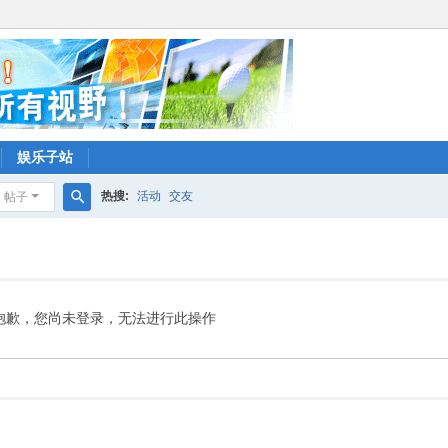
娱乐子站
热搜:
活动
交友
帖子
搜
索
抱歉，您尚未登录，无法进行此操作