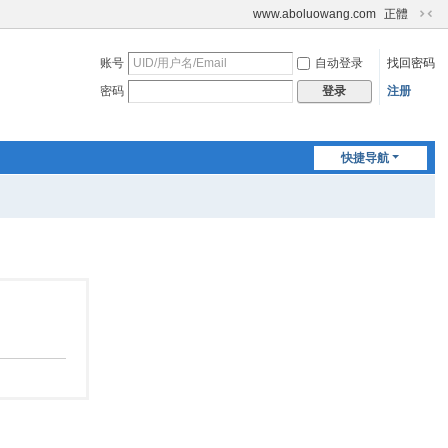
www.aboluowang.com
正體
切
换
账号
自动登录
找回密码
到
窄
密码
注册
登录
版
快捷导航