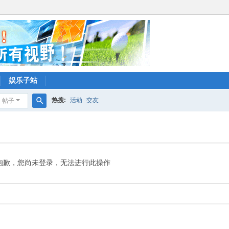
娱乐子站
热搜:
活动
交友
帖子
搜
索
抱歉，您尚未登录，无法进行此操作