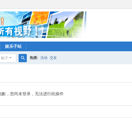
娱乐子站
热搜:
活动
交友
帖子
搜
索
抱歉，您尚未登录，无法进行此操作