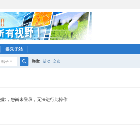
娱乐子站
热搜:
活动
交友
帖子
搜
索
抱歉，您尚未登录，无法进行此操作