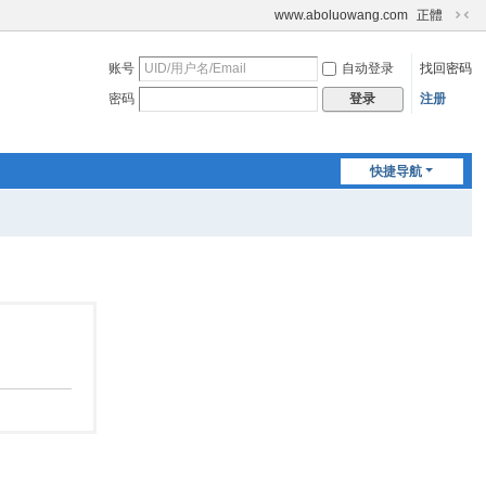
www.aboluowang.com
正體
切
换
账号
自动登录
找回密码
到
窄
密码
注册
登录
版
快捷导航