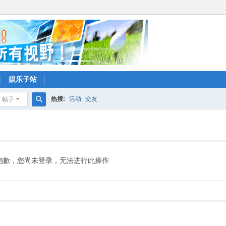
娱乐子站
热搜:
活动
交友
帖子
搜
索
抱歉，您尚未登录，无法进行此操作