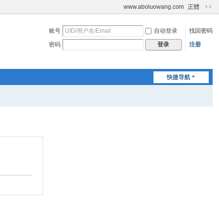
www.aboluowang.com
正體
切
换
账号
自动登录
找回密码
到
窄
密码
注册
登录
版
快捷导航