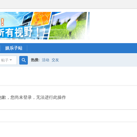
娱乐子站
热搜:
活动
交友
帖子
搜
索
抱歉，您尚未登录，无法进行此操作