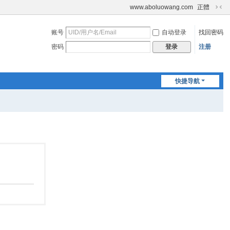
www.aboluowang.com
正體
切
换
账号
自动登录
找回密码
到
窄
密码
注册
登录
版
快捷导航