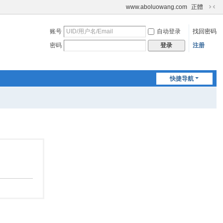
www.aboluowang.com
正體
切
换
账号
自动登录
找回密码
到
窄
密码
注册
登录
版
快捷导航