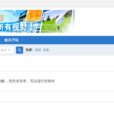
娱乐子站
热搜:
活动
交友
帖子
搜
索
抱歉，您尚未登录，无法进行此操作