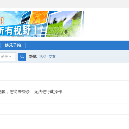
娱乐子站
热搜:
活动
交友
帖子
搜
索
抱歉，您尚未登录，无法进行此操作