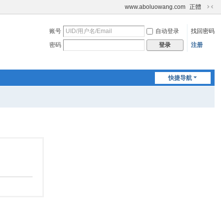
www.aboluowang.com
正體
切
换
账号
自动登录
找回密码
到
窄
密码
注册
登录
版
快捷导航