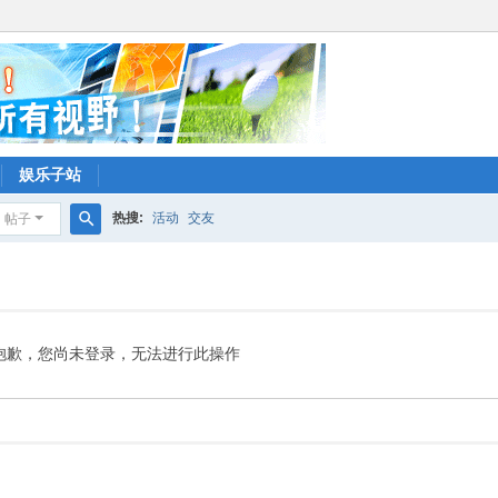
娱乐子站
热搜:
活动
交友
帖子
搜
索
抱歉，您尚未登录，无法进行此操作