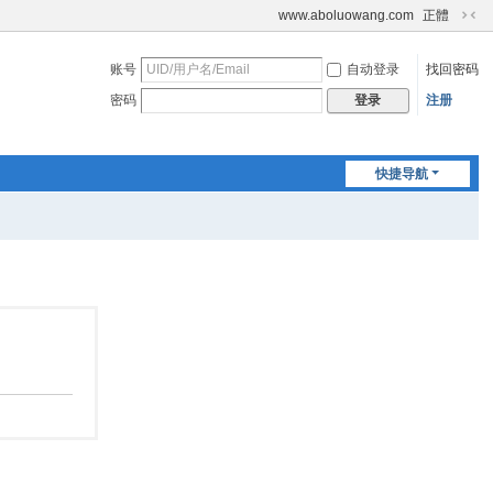
www.aboluowang.com
正體
切
换
账号
自动登录
找回密码
到
窄
密码
注册
登录
版
快捷导航