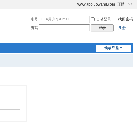
www.aboluowang.com
正體
切
换
账号
自动登录
找回密码
到
窄
密码
注册
登录
版
快捷导航