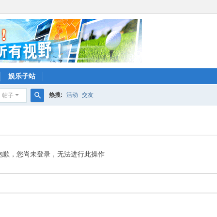
娱乐子站
热搜:
活动
交友
帖子
搜
索
抱歉，您尚未登录，无法进行此操作