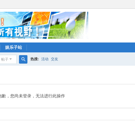
娱乐子站
热搜:
活动
交友
帖子
搜
索
抱歉，您尚未登录，无法进行此操作