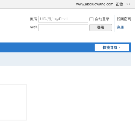
www.aboluowang.com
正體
切
换
账号
自动登录
找回密码
到
窄
密码
注册
登录
版
快捷导航