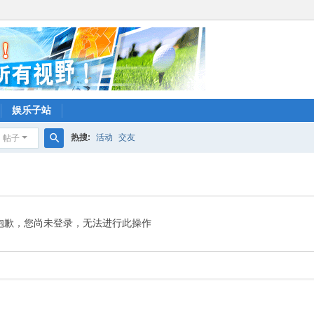
娱乐子站
热搜:
活动
交友
帖子
搜
索
抱歉，您尚未登录，无法进行此操作