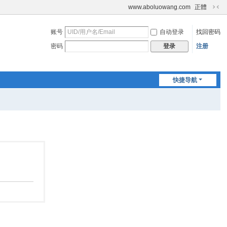
www.aboluowang.com
正體
切
换
账号
自动登录
找回密码
到
窄
密码
注册
登录
版
快捷导航