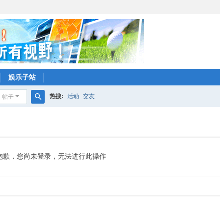
娱乐子站
热搜:
活动
交友
帖子
搜
索
抱歉，您尚未登录，无法进行此操作