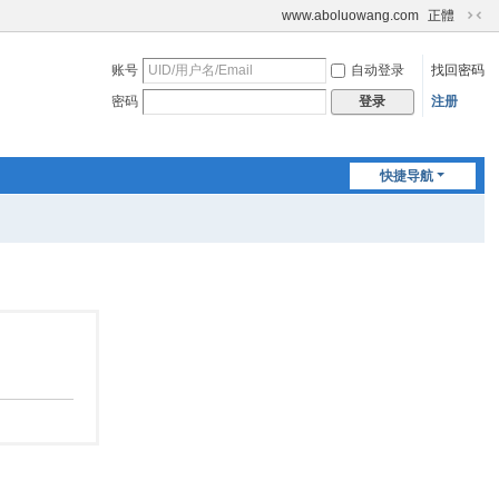
www.aboluowang.com
正體
切
换
账号
自动登录
找回密码
到
窄
密码
注册
登录
版
快捷导航