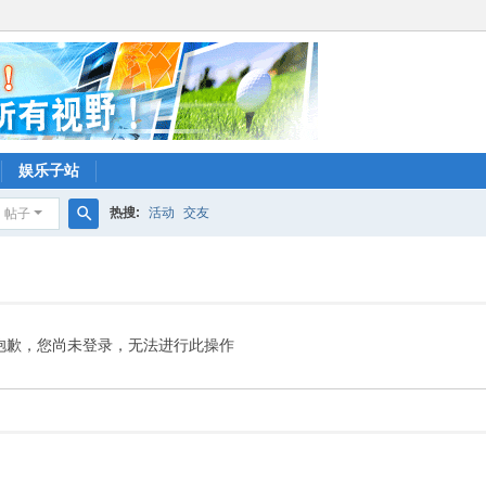
娱乐子站
热搜:
活动
交友
帖子
搜
索
抱歉，您尚未登录，无法进行此操作