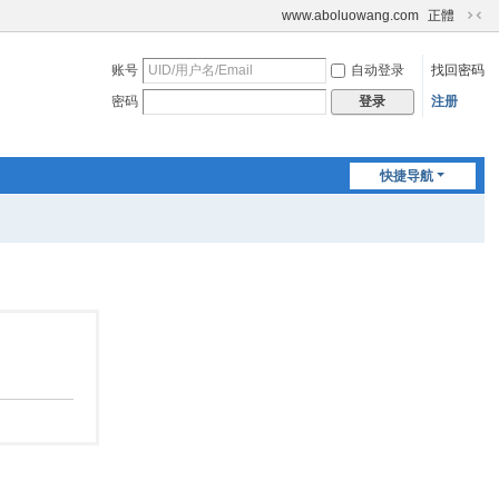
www.aboluowang.com
正體
切
换
账号
自动登录
找回密码
到
窄
密码
注册
登录
版
快捷导航